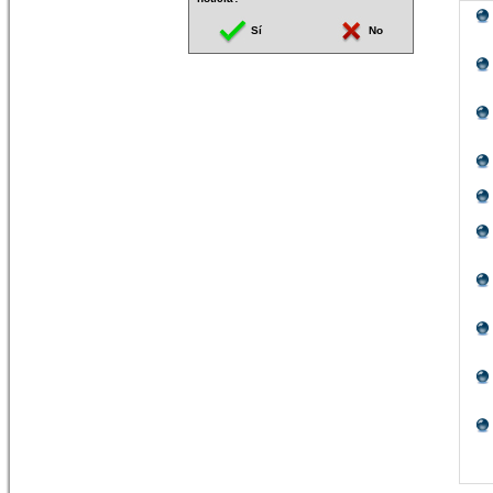
Sí
No