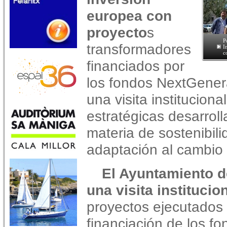
europea con
proyecto
s
P
transformadores
I
c
financiados por
los fondos NextGener
una visita instituciona
estratégicas desarrol
materia de sostenibili
adaptación al cambio 
El Ayuntamiento d
una visita institucio
proyectos ejecutados 
financiación de los f