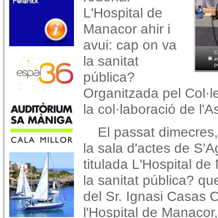
L'Hospital de
Manacor ahir i
avui: cap on va
U
la sanitat
a
p
pública?
Organitzada pel Col·l
la col·laboració de l'A
El passat dimecres,
la sala d'actes de S'Ag
titulada L'Hospital de
la sanitat pública? qu
del Sr. Ignasi Casas O
l'Hospital de Manacor