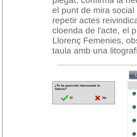
plegat, confirmà la ne
el punt de mira social
repetir actes reivindic
cloenda de l'acte, el p
Llorenç Femenies, ob
taula amb una litograf
¿Te ha parecido interesante la
noticia?
Sí
No