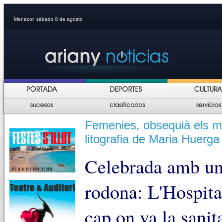
Manacor, sábado 8 de agosto
Femenies, obsequià els m
litografia de Maria Huerga
Celebrada amb un 
rodona: L'Hospita
cap on va la sani