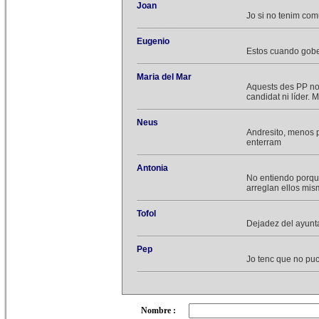
Joan
Jo si no tenim comu
Eugenio
Estos cuando gobe
Maria del Mar
Aquests des PP no
candidat ni líder.
Neus
Andresito, menos 
enterram
Antonia
No entiendo porque
arreglan ellos mi
Tofol
Dejadez del ayunta
Pep
Jo tenc que no pu
Nombre :