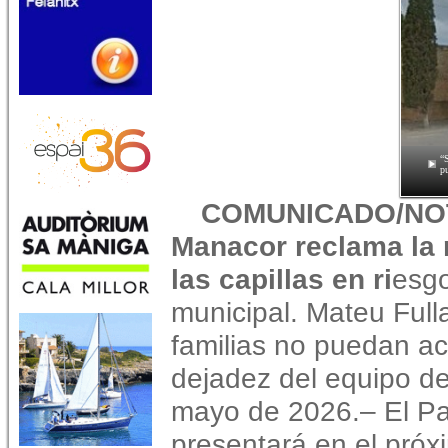
“
p
COMUNICADO/NOT
Manacor reclama la r
las capillas en ri
esgo
municipal. Mateu Full
familias no puedan ac
dejadez del equipo d
mayo de 2026.– El Pa
presentará en el próx