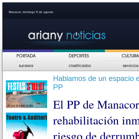
Manacor, domingo 9 de agosto
Hablamos de un espacio es
PP
El PP de Manacor
rehabilitación inm
riesgo de derrum