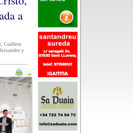
risto,
ada a
r, Guillem
leixandre y