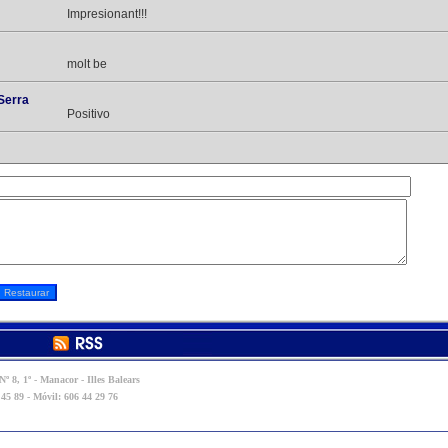
Impresionant!!!
molt be
Serra
Positivo
º 8, 1º - Manacor - Illes Balears
 45 89 - Móvil: 606 44 29 76