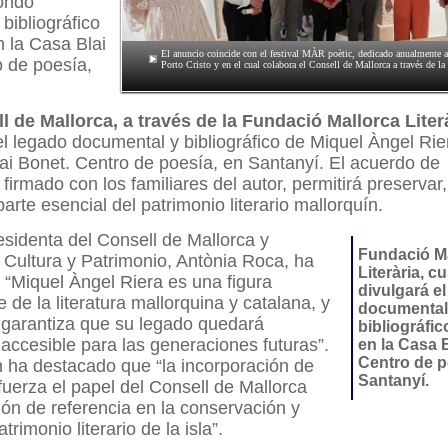
fondo
bibliográfico
n la Casa Blai
El anuncio coincide con el festival MÀR poètic, dedicado anualmente 
o de poesía,
Porto Cristo y en el cual colabora el Consell de Mallorca a través de l
l de Mallorca, a través de la Fundació Mallorca Liter
l legado documental y bibliográfico de Miquel Àngel Rier
ai Bonet. Centro de poesía, en Santanyí. El acuerdo de
firmado con los familiares del autor, permitirá preservar,
arte esencial del patrimonio literario mallorquín.
esidenta del Consell de Mallorca y
Fundació M
 Cultura y Patrimonio, Antònia Roca, ha
Literària, c
“Miquel Àngel Riera es una figura
divulgará e
 de la literatura mallorquina y catalana, y
documental
 garantiza que su legado quedará
bibliográfic
accesible para las generaciones futuras”.
en la Casa 
Centro de p
 ha destacado que “la incorporación de
Santanyí.
fuerza el papel del Consell de Mallorca
ión de referencia en la conservación y
trimonio literario de la isla”.