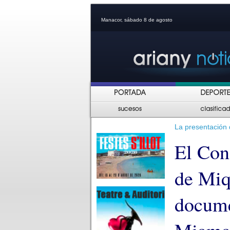
Manacor, sábado 8 de agosto
La presentación 
El Con
de Miq
docume