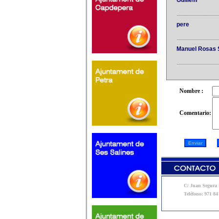
Guillem
pere
Manuel Rosas 
Nombre :
Comentario:
C/ Juan Segura N
Teléfono: 971 84