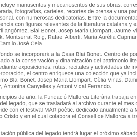
incluye manuscritos y mecanoscritos de sus obras, corr
eraria, fotografías, carteles, recortes de prensa y una pa
rsonal, con numerosas dedicatorias. Entre la documenta
encia con figuras relevantes de la literatura catalana y 
illangómez, Blai Bonet, Josep Maria Llompart, Jaume Vi
k, Montserrat Roig, Rafael Alberti, Maria Aurèlia Capma
 Camilo José Cela.
fondo se incorporará a la Casa Blai Bonet. Centro de po
ado a la conservación y dinamización del patrimonio lite
diante exposiciones, rutas, recitales y actividades de in
rporación, el centro enriquece una colección que ya inc
omo Blai Bonet, Josep Maria Llompart, Cèlia Viñas, Dam
 Antonina Canyelles y Antoni Vidal Ferrando.
ncipios de año, la Fundació Mallorca Literària trabaja en 
del legado, que se trasladará al archivo durante el mes de
ide con el festival MÀR poètic, dedicado anualmente a 
o Cristo y en el cual colabora el Consell de Mallorca a tr
tación pública del legado tendrá lugar el próximo sábad