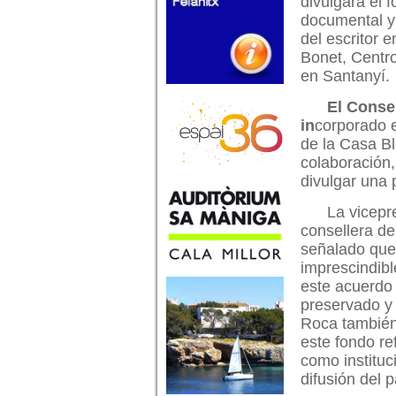
divulgará el 
documental y 
del escritor e
Bonet, Centr
en Santanyí.
El Consel
in
corporado e
de la Casa Bl
colaboración, 
divulgar una p
La vicepr
consellera de
señalado que 
imprescindible
este acuerdo
preservado y 
Roca también
este fondo re
como instituc
difusión del pa