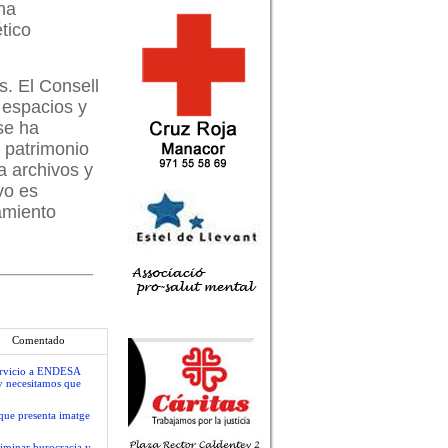
na
tico
s. El Consell
s espacios y
se ha
l patrimonio
a archivos y
vo es
amiento
Comentado
servicio a ENDESA
y necesitamos que
que presenta imatge
liminar burocracia y