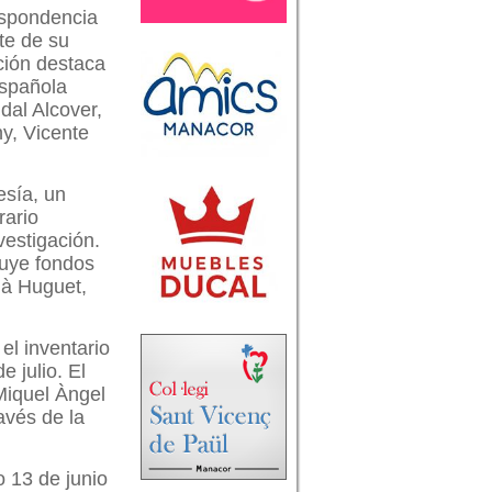
espondencia
rte de su
ción destaca
española
dal Alcover,
ny, Vicente
esía, un
rario
vestigación.
luye fondos
ià Huguet,
el inventario
 julio. El
Miquel Àngel
avés de la
o 13 de junio