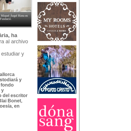
a Miquel Àngel Riera en
a Fundació.
ària, ha
a al archivo
 estudiar y
allorca
ustodiará y
l fondo
 y
o del escritor
Blai Bonet,
oesía, en