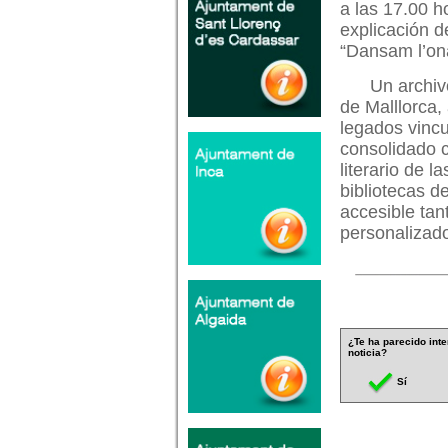
a las 17.00 h
explicación d
“Dansam l’ona
Un archivo
de Malllorca,
legados vincu
consolidado c
literario de 
bibliotecas d
accesible tan
personalizado
¿Te ha parecido inte
noticia?
Sí