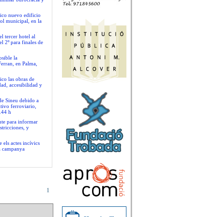
ico nuevo edificio
ol municipal, en la
 tercer hotel al
l 2º para finales de
sible la
Ferran, en Palma,
ico las obras de
ad, accesibilidad y
 de Sineu debido a
tivo ferroviario,
.44 h
nte para informar
stricciones, y
 els actes incívics
va campanya
1