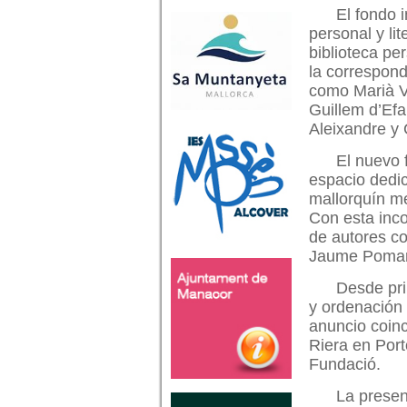
El fondo 
personal y lit
biblioteca pe
la correspond
como Marià V
Guillem d’Efa
Aleixandre y
El nuevo 
espacio dedic
mallorquín me
Con esta inco
de autores c
Jaume Pomar,
Desde pri
y ordenación 
anuncio coinc
Riera en Port
Fundació.
La presen