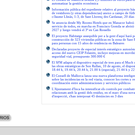
automatizar la gestión económica
Información pública del expediente relativo al proyecto bás
de vestidores (y otras dependencias) anexo a campo de fútb
c/Jaume Llinàs, 1-3, de Sant Llorenç des Cardassar, 20 días
Se anuncia desde My Rooms Hotels que en Manacor habrá el
servicio de todos, en marcha en Francisco Gomila se abrirá e
2027 y luego vendrá el 3º en Can Rossello
El proyecto Habitatge assequible per a la gent d'aquí hará po
construcción de 323 viviendas públicas en la zona de Sant 
para personas con 15 años de residencia en Baleares
Declaradas proyecto de especial interés estratégico autonóm
acceso del nuevo CEIP Felanitx, incluye mejoras en movilid
seguridad vial, presupuesto 300.000 €
El SFM adapta el dispositivo especial de tren para el Much
las obras estratégicas de Son Rullan, 10 de agosto, el disposi
18.44 h, 19.44 h, 20.44 h, 21.00 h (especial), 21.44 h y 22
El Consell de Mallorca lanza una nueva plataforma intelige
sobre las incidencias en la red viaria, conocer los cortes y re
coordinación entre administraciones y servicios públicos
L'Ajuntament d'Inca ha intensificat els controls per combatre
relacionats amb la gestió dels residus, en el marc d'una no
d'inspecció, s'han interposat 45 denúncies en 3 dies