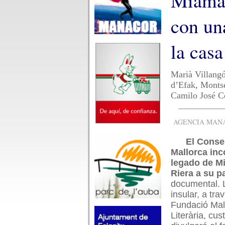
Miamar,
con un
la casa
Marià Villang
d’Efak, Montse
Camilo José C
AGENCIA MANAC
El Conse
Mallorca inc
legado de M
Riera a su p
documental. L
insular, a tra
Fundació Mal
Literària, cus