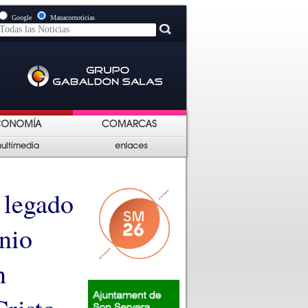
Google
Manacornoticias
 legado
nio
n