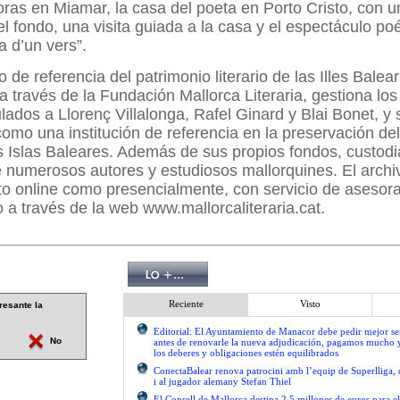
oras en Miamar, la casa del poeta en Porto Cristo, con u
el fondo, una visita guiada a la casa y el espectáculo poé
 d’un vers”.
 de referencia del patrimonio literario de las Illes Balear
 a través de la Fundación Mallorca Literaria, gestiona lo
lados a Llorenç Villalonga, Rafel Ginard y Blai Bonet, y 
omo una institución de referencia en la preservación de
las Islas Baleares. Además de sus propios fondos, custodi
e numerosos autores y estudiosos mallorquines. El archi
to online como presencialmente, con servicio de asesor
 a través de la web www.mallorcaliteraria.cat.
Reciente
Visto
resante la
Editorial: El Ayuntamiento de Manacor debe pedir mejor 
No
antes de renovarle la nueva adjudicación, pagamos mucho 
los deberes y obligaciones estén equilibrados
ConectaBalear renova patrocini amb l’equip de Superlliga, 
i al jugador alemany Stefan Thiel
El Consell de Mallorca destina 2,5 millones de euros para e