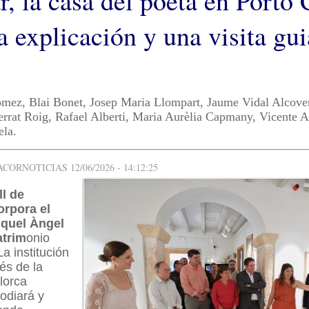
 la casa del poeta en Porto C
a explicación y una visita gui
ómez, Blai Bonet, Josep Maria Llompart, Jaume Vidal Alcove
rrat Roig, Rafael Alberti, Maria Aurèlia Capmany, Vicente A
ela.
ORNOTICIAS 12/06/2026 - 14:12:25
ll de
orpora el
iquel Àngel
atrim
onio
a institución
vés de la
lorca
todiará y