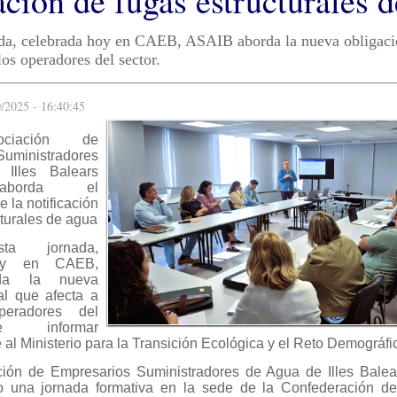
ación de fugas estructurales 
ada, celebrada hoy en CAEB, ASAIB aborda la nueva obligaci
los operadores del sector.
/2025 - 16:40:45
ciación de
uministradores
Illes Balears
aborda el
 la notificación
cturales de agua
a jornada,
hoy en CAEB,
da la nueva
al que afecta a
peradores del
e informar
 al Ministerio para la Transición Ecológica y el Reto Demográ
ción de Empresarios Suministradores de Agua de Illes Bale
o una jornada formativa en la sede de la Confederación de