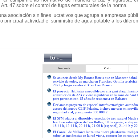
 Art. 47 sobre el control de fugas estructurales de la norma.
na asociación sin fines lucrativos que agrupa a empresas públ
 principal actividad el suministro de agua potable a los difere
.
Reciente
Visto
Se anuncia desde My Rooms Hotels que en Manacor habrá el
servicio de todos, en marcha en Francisco Gomila se abrirá e
2027 y luego vendrá el 3º en Can Rossello
El proyecto Habitatge assequible per a la gent d'aquí hará po
construcción de 323 viviendas públicas en la zona de Sant 
para personas con 15 años de residencia en Baleares
Declaradas proyecto de especial interés estratégico autonóm
acceso del nuevo CEIP Felanitx, incluye mejoras en movilid
seguridad vial, presupuesto 300.000 €
El SFM adapta el dispositivo especial de tren para el Much
las obras estratégicas de Son Rullan, 10 de agosto, el disposi
18.44 h, 19.44 h, 20.44 h, 21.00 h (especial), 21.44 h y 22
El Consell de Mallorca lanza una nueva plataforma intelige
sobre las incidencias en la red viaria, conocer los cortes y re