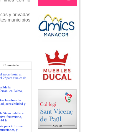
icas y privadas
ntes municipios
Comentado
 tercer hotel al
l 2º para finales de
sible la
Ferran, en Palma,
ico las obras de
ad, accesibilidad y
 de Sineu debido a
tivo ferroviario,
.44 h
nte para informar
stricciones, y