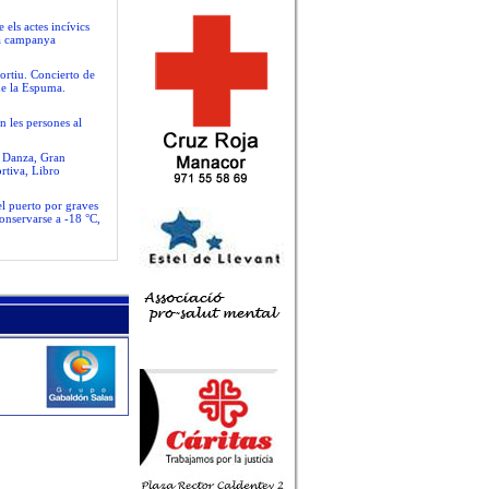
 els actes incívics
va campanya
ortiu. Concierto de
de la Espuma.
n les persones al
e Danza, Gran
rtiva, Libro
el puerto por graves
conservarse a -18 °C,