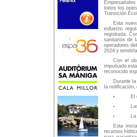
Empresariales
todos los opera
Transición Eco
Esta nuev
esfuerzo regul
registrada. Co
sanitarios de 
operadores deb
2024 y remitirl
Con el obj
impulsado esta
reconocido expe
Durante la
la notificación
El 
•
Las
•
La 
•
Esta inici
recursos hídri
para garantiza