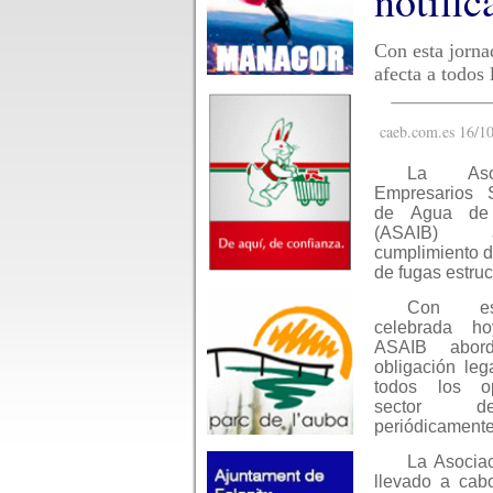
notific
Con esta jorn
afecta a todos 
caeb.com.es 16/10
La Aso
Empresarios S
de Agua de 
(ASAIB) 
cumplimiento de
de fugas estru
Con est
celebrada 
ASAIB abor
obligación leg
todos los o
sector d
periódicamente
La Asocia
llevado a cab