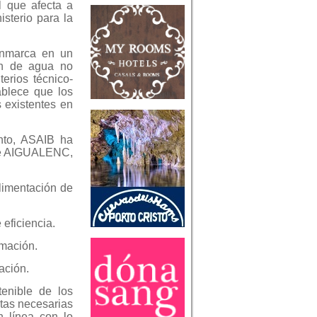
l que afecta a
isterio para la
 enmarca en un
men de agua no
terios técnico-
ablece que los
 existentes en
ento, ASAIB ha
 de AIGUALENC,
limentación de
 eficiencia.
rmación.
ación.
tenible de los
ntas necesarias
n línea con lo