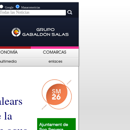
Google
Manacornoticias
lears
 la