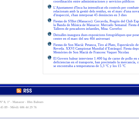
coordinación entre administraciones y servicios públicos
L'Ajuntament d'Inca ha intensificat els controls per combatre
relacionats amb la gestió dels residus, en el marc d'una no
d'inspecció, s'han interposat 45 denúncies en 3 dies
Fiestas de S'Illot (Manacor): Cercavila, Pregón del Club Esp
la Banda de Música de Manacor. Mercado Semanal. Fiesta 
Talleres de pescadores infantiles, Misa. Correfoc
Deixalles inaugura dues exposicions fotogràfiques que pose
centre en el marc del seu 40è aniversari
Fiestas de Son Macià: Petanca, Tiro al Plato, Espectáculo d
Revetla. XXVI Campionat Mundial d’Estràngol. Fiesta depo
Memòries de Son Macià de Francesc Vaquer Nicolau
El Govern balear interviene 1.400 kg de carne de pollo en 
deficiencias en el transporte, han precintado la mercancía, 
se encontraba a temperaturas de 5,3 °C y los 15 °C
º 8, 1º - Manacor - Illes Balears
 45 89 - Móvil: 606 44 29 76