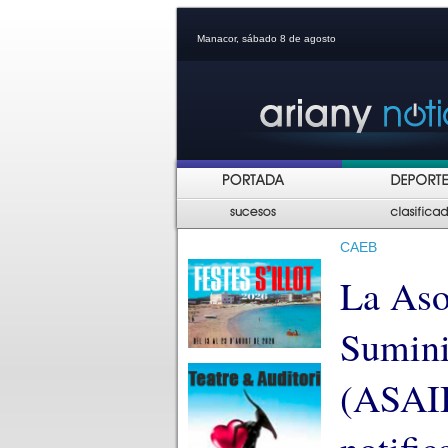
Manacor, sábado 8 de agosto
CAEB
La Aso
Sumini
(ASAIB