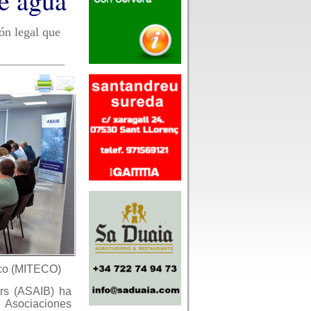
de agua
ón legal que
fico (MITECO)
ars (ASAIB) ha
 Asociaciones