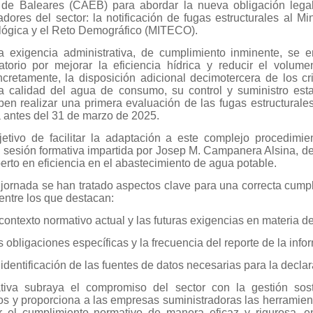
 de Baleares (CAEB) para abordar la nueva obligación lega
dores del sector: la notificación de fugas estructurales al Min
lógica y el Reto Demográfico (MITECO).
a exigencia administrativa, de cumplimiento inminente, se
atorio por mejorar la eficiencia hídrica y reducir el volu
ncretamente, la disposición adicional decimotercera de los cri
la calidad del agua de consumo, su control y suministro est
en realizar una primera evaluación de las fugas estructurales
a antes del 31 de marzo de 2025.
etivo de facilitar la adaptación a este complejo procedimi
 sesión formativa impartida por Josep M. Campanera Alsina,
rto en eficiencia en el abastecimiento de agua potable.
 jornada se han tratado aspectos clave para una correcta cump
, entre los que destacan:
contexto normativo actual y las futuras exigencias en materia de
 obligaciones específicas y la frecuencia del reporte de la info
identificación de las fuentes de datos necesarias para la declar
ativa subraya el compromiso del sector con la gestión sos
cos y proporciona a las empresas suministradoras las herramie
r el cumplimiento normativo de manera eficaz y rigurosa, e