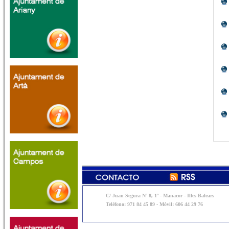
C/ Juan Segura Nº 8, 1º - Manacor - Illes Balears
Teléfono: 971 84 45 89 - Móvil: 606 44 29 76