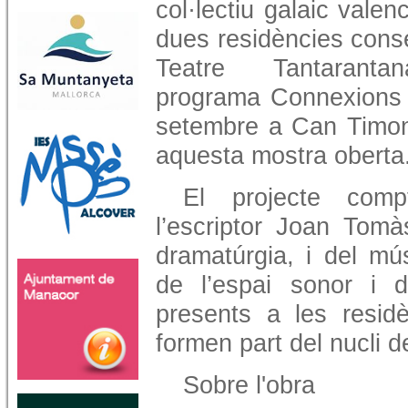
col·lectiu galaic vale
dues residències conse
Teatre Tantarant
programa Connexions d
setembre a Can Timon
aquesta mostra oberta
El projecte comp
l’escriptor Joan Tomà
dramatúrgia, i del mú
de l’espai sonor i 
presents a les residè
formen part del nucli d
Sobre l'obra