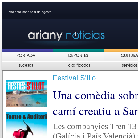
Manacor, sábado 8 de agosto
Festival S'Illo
Una comèdia sobre
camí creatiu a Sa
Les companyies Tren 13 T
(Galícia i País Valencià)