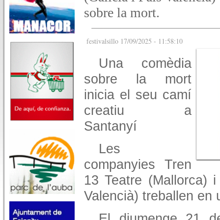
sobre la mort.
festivalsillo 17/09/2025 - 11:58:10
Una comèdia
sobre la mort
inicia el seu camí
creatiu a
Santanyí
Les
companyies Tren
13 Teatre (Mallorca) i
Valencià) treballen en 
El diumenge 21 d