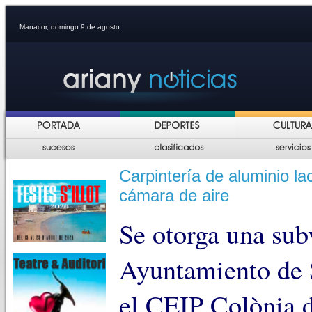
Manacor, domingo 9 de agosto
Carpintería de aluminio la
cámara de aire
Se otorga una sub
Ayuntamiento de 
el CEIP Colònia d