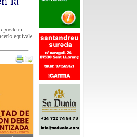
n la
no puede ni
acerlo equivale