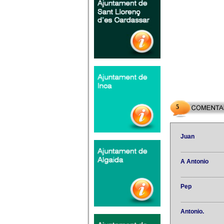
5
Juan
A Antonio
Pep
Antonio.