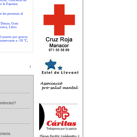
ortiu. Concierto de
de la Espuma.
n les persones al
e Danza, Gran
rtiva, Libro
el puerto por graves
conservarse a -18 °C,
1
ferències?
cracia.