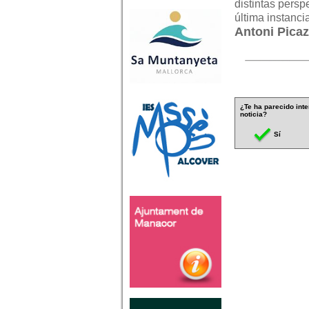
distintas persp
última instanci
Antoni Picaz
¿Te ha parecido inte
noticia?
Sí