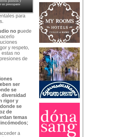
tivos políticos y
ye un preocupante
entales para
s.
tudio no p
uede
hacerlo
ituciones
gor y respeto,
 estas no
 presiones de
ciones
deben ser
onde se
a diversidad
 rigor y
 donde se
voz de
ordan temas
o incómodos;
 acceder a