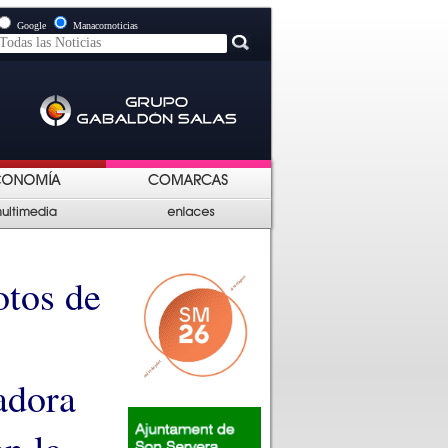
Google
Manacornoticias
otos de
e
iadora