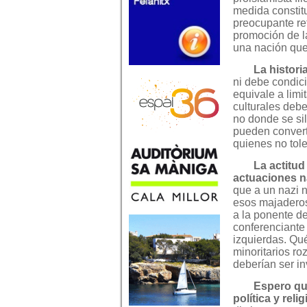
medida constit
preocupante re
promoción de la
una nación que
La histori
ni debe condici
equivale a limi
culturales debe
no donde se si
pueden convert
quienes no tole
La actitud
actuaciones na
que a un nazi 
esos majaderos
a la ponente de
conferenciante 
izquierdas. Qu
minoritarios ro
deberían ser inv
Espero que
política y reli