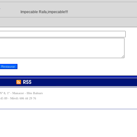
a
Impecable Rafa,impecable!!!
º 8, 1º - Manacor - Illes Balears
 45 89 - Móvil: 606 44 29 76