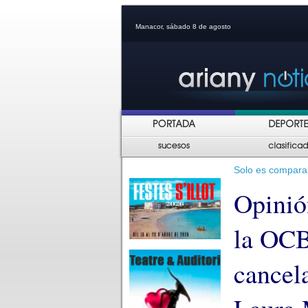
Manacor, sábado 8 de agosto
Solo es comparab
Opinión
la OCB
cancela