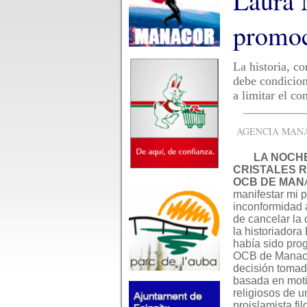
Laura 
promoc
La historia, co
debe condiciona
a limitar el c
AGENCIA MANAC
LA NOCH
CRISTALES R
OCB DE MAN
manifestar mi 
inconformidad 
de cancelar la
la historiadora
había sido pro
OCB de Manacor
decisión tomada
basada en moti
religiosos de 
proislamista fil