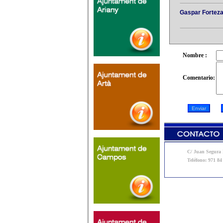
Gaspar Fortez
Nombre :
Comentario:
C/ Juan Segura N
Teléfono: 971 84