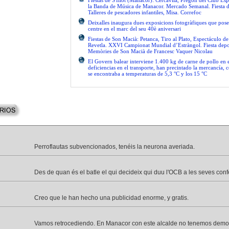
Fiestas de S'Illot (Manacor): Cercavila, Pregón del Club Esp
la Banda de Música de Manacor. Mercado Semanal. Fiesta 
Talleres de pescadores infantiles, Misa. Correfoc
Deixalles inaugura dues exposicions fotogràfiques que pose
centre en el marc del seu 40è aniversari
Fiestas de Son Macià: Petanca, Tiro al Plato, Espectáculo d
Revetla. XXVI Campionat Mundial d’Estràngol. Fiesta depo
Memòries de Son Macià de Francesc Vaquer Nicolau
El Govern balear interviene 1.400 kg de carne de pollo en 
deficiencias en el transporte, han precintado la mercancía, 
se encontraba a temperaturas de 5,3 °C y los 15 °C
Perroflautas subvencionados, tenéis la neurona averiada.
Des de quan és el batle el qui decideix qui duu l'OCB a les seves con
Creo que le han hecho una publicidad enorme, y gratis.
Vamos retrocediendo. En Manacor con este alcalde no tenemos demo