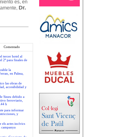
miento es, en
Dr.
ntamente,
Comentado
 tercer hotel al
l 2º para finales de
sible la
Ferran, en Palma,
ico las obras de
ad, accesibilidad y
 de Sineu debido a
tivo ferroviario,
.44 h
nte para informar
stricciones, y
 els actes incívics
va campanya