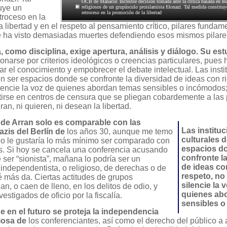
OCB de Manacor. Increíble decisión tomada ante la crítica basada en mo
uye un
religiosos de un grupúsculo proislamista filonazi. Tal medida constitu
retroceso en la promoción de la libertad
troceso en la
 libertad y en el respeto al pensamiento crítico, pilares fundam
 ha visto demasiadas muertes defendiendo esos mismos pilare
a, como disciplina, exige apertura, análisis y diálogo. Su es
onarse por criterios ideológicos o creencias particulares, pues 
tar el conocimiento y empobrecer el debate intelectual. Las inst
n ser espacios donde se confronte la diversidad de ideas con ri
lencie la voz de quienes abordan temas sensibles o incómodos;
irse en centros de censura que se pliegan cobardemente a las
ran, ni quieren, ni desean la libertad.
 de Arran solo es comparable con las
Las institu
zis del Berlín de
los años 30, aunque me temo
culturales 
no le gustaría lo más mínimo ser comparado con
espacios d
. Si hoy se cancela una conferencia acusando
confronte l
 ser “sionista”, mañana lo podría ser un
de ideas con
independentista, o religioso, de derechas o de
respeto, no
é más da. Ciertas actitudes de grupos
silencie la 
zan, o caen de lleno, en los delitos de odio, y
quienes ab
estigados de oficio por la fiscalía.
sensibles 
 en el futuro se proteja la independencia
giosa de
los conferenciantes, así como el derecho del público a