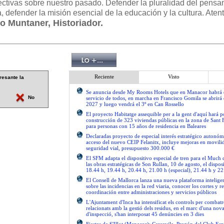
ectivas sobre nuestro pasado. Defender la pluralidad del pensa
a, defender la misión esencial de la educación y la cultura. Ate
o Muntaner, Historiador.
Reciente
Visto
resante la
Se anuncia desde My Rooms Hotels que en Manacor habrá el
No
servicio de todos, en marcha en Francisco Gomila se abrirá e
2027 y luego vendrá el 3º en Can Rossello
El proyecto Habitatge assequible per a la gent d'aquí hará po
construcción de 323 viviendas públicas en la zona de Sant 
para personas con 15 años de residencia en Baleares
Declaradas proyecto de especial interés estratégico autonóm
acceso del nuevo CEIP Felanitx, incluye mejoras en movilid
seguridad vial, presupuesto 300.000 €
El SFM adapta el dispositivo especial de tren para el Much
las obras estratégicas de Son Rullan, 10 de agosto, el disposi
18.44 h, 19.44 h, 20.44 h, 21.00 h (especial), 21.44 h y 22
El Consell de Mallorca lanza una nueva plataforma intelige
sobre las incidencias en la red viaria, conocer los cortes y re
coordinación entre administraciones y servicios públicos
L'Ajuntament d'Inca ha intensificat els controls per combatre
relacionats amb la gestió dels residus, en el marc d'una no
d'inspecció, s'han interposat 45 denúncies en 3 dies