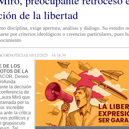
Miró, preocupante retroceso e
ión de la libertad
mo disciplina, exige apertura, análisis y diálogo. Su estudio 
rse por criterios ideológicos o creencias particulares, pues h
onocimiento
ORNOTICIAS 05/12/2025 - 16:18:39
E DE LOS
OTOS DE LA
ACOR. Deseo
profunda
ante la decisión
 conferencia de
 Laura Miró que
gramada por la
. Increíble
 ante la crítica
vos políticos y
un grupúsculo
onazi. Tal