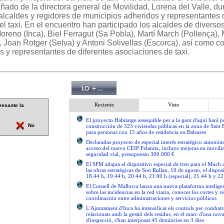
ado de la directora general de Movilidad, Lorena del Valle, dur
alcaldes y regidores de municipios adheridos y representantes 
l taxi. En el encuentro han participado los alcaldes de diverso
oreno (Inca), Biel Ferragut (Sa Pobla), Martí March (Pollença),
 Joan Rotger (Selva) y Antoni Solivellas (Escorca), así como c
s y representantes de diferentes asociaciones de taxi.
Reciente
Visto
resante la
El proyecto Habitatge assequible per a la gent d'aquí hará po
No
construcción de 323 viviendas públicas en la zona de Sant 
para personas con 15 años de residencia en Baleares
Declaradas proyecto de especial interés estratégico autonóm
acceso del nuevo CEIP Felanitx, incluye mejoras en movilid
seguridad vial, presupuesto 300.000 €
El SFM adapta el dispositivo especial de tren para el Much
las obras estratégicas de Son Rullan, 10 de agosto, el disposi
18.44 h, 19.44 h, 20.44 h, 21.00 h (especial), 21.44 h y 22
El Consell de Mallorca lanza una nueva plataforma intelige
sobre las incidencias en la red viaria, conocer los cortes y re
coordinación entre administraciones y servicios públicos
L'Ajuntament d'Inca ha intensificat els controls per combatre
relacionats amb la gestió dels residus, en el marc d'una no
d'inspecció, s'han interposat 45 denúncies en 3 dies