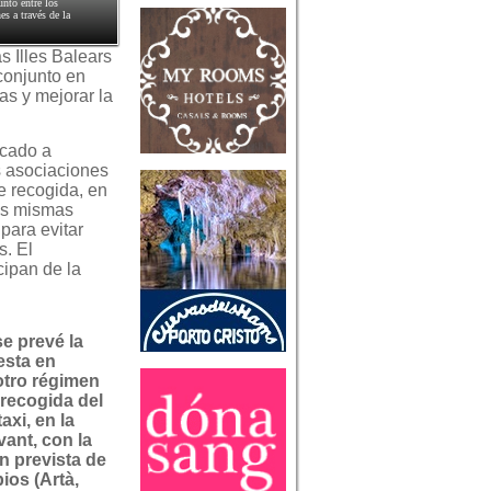
unto entre los
es a través de la
s Illes Balears
 conjunto en
as y mejorar la
ocado a
s asociaciones
e recogida, en
nas mismas
 para evitar
s. El
cipan de la
e prevé la
esta en
otro régimen
 recogida del
axi, en la
vant, con la
n prevista de
ios (Artà,