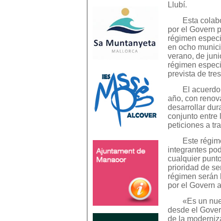
Llubí.
Esta colab
por el Govern p
régimen especia
en ocho munici
verano, de jun
régimen especia
prevista de tre
El acuerdo
año, con renov
desarrollar dur
conjunto entre 
peticiones a tr
Este régim
integrantes pod
cualquier punto
prioridad de se
régimen serán l
por el Govern a
«Es un nue
desde el Govern
de la moderniza