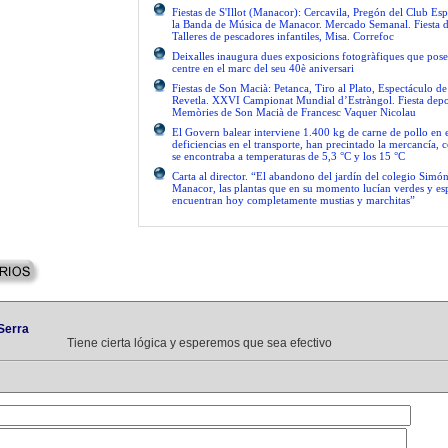
Fiestas de S'Illot (Manacor): Cercavila, Pregón del Club Esp
la Banda de Música de Manacor. Mercado Semanal. Fiesta 
Talleres de pescadores infantiles, Misa. Correfoc
Deixalles inaugura dues exposicions fotogràfiques que pose
centre en el marc del seu 40è aniversari
Fiestas de Son Macià: Petanca, Tiro al Plato, Espectáculo d
Revetla. XXVI Campionat Mundial d’Estràngol. Fiesta depo
Memòries de Son Macià de Francesc Vaquer Nicolau
El Govern balear interviene 1.400 kg de carne de pollo en 
deficiencias en el transporte, han precintado la mercancía, 
se encontraba a temperaturas de 5,3 °C y los 15 °C
Carta al director. “El abandono del jardín del colegio Simón
Manacor, las plantas que en su momento lucían verdes y es
encuentran hoy completamente mustias y marchitas”
Serra
Tiene cierta lógica y esperemos que sea efectivo