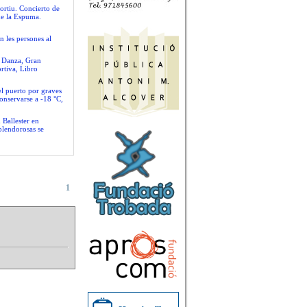
ortiu. Concierto de
de la Espuma.
n les persones al
e Danza, Gran
rtiva, Libro
el puerto por graves
conservarse a -18 °C,
 Ballester en
plendorosas se
1