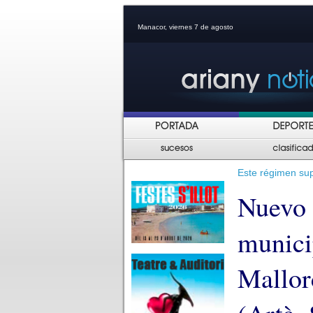
Manacor, viernes 7 de agosto
Este régimen sup
Nuevo 
munici
Mallorc