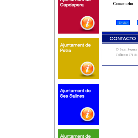
Comentario:
C/ Juan Segura N
Teléfono: 971 84