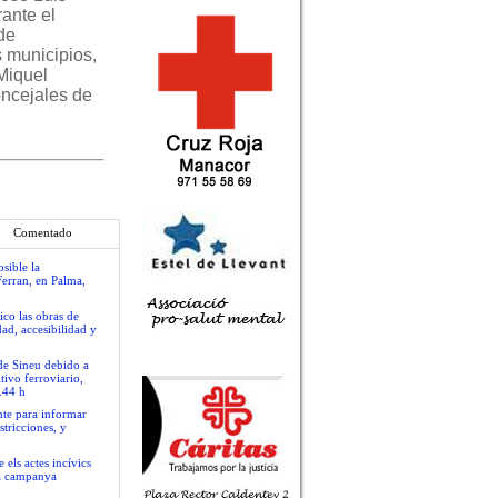
ante el
de
s municipios,
 Miquel
oncejales de
Comentado
sible la
Ferran, en Palma,
ico las obras de
ad, accesibilidad y
 de Sineu debido a
tivo ferroviario,
.44 h
nte para informar
stricciones, y
 els actes incívics
va campanya