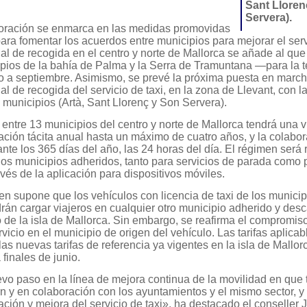
Sant Lloren
Servera).
oración se enmarca en las medidas promovidas
ara fomentar los acuerdos entre municipios para mejorar el servi
l de recogida en el centro y norte de Mallorca se añade al que
pios de la bahía de Palma y la Serra de Tramuntana —para la
io a septiembre. Asimismo, se prevé la próxima puesta en march
l de recogida del servicio de taxi, en la zona de Llevant, con la
s municipios (Artà, Sant Llorenç y Son Servera).
 entre 13 municipios del centro y norte de Mallorca tendrá una 
ación tácita anual hasta un máximo de cuatro años, y la colabo
ante los 365 días del año, las 24 horas del día. El régimen será 
los municipios adheridos, tanto para servicios de parada como 
avés de la aplicación para dispositivos móviles.
en supone que los vehículos con licencia de taxi de los municip
rán cargar viajeros en cualquier otro municipio adherido y des
 de la isla de Mallorca. Sin embargo, se reafirma el compromis
rvicio en el municipio de origen del vehículo. Las tarifas aplicab
as nuevas tarifas de referencia ya vigentes en la isla de Mallo
 finales de junio.
vo paso en la línea de mejora continua de la movilidad en que
 y en colaboración con los ayuntamientos y el mismo sector, y 
ción y mejora del servicio de taxi», ha destacado el conseller 