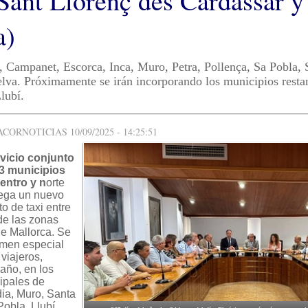
 Sant Llorenç des Cardassar y
a)
, Campanet, Escorca, Inca, Muro, Petra, Pollença, Sa Pobla, 
lva. Próximamente se irán incorporando los municipios restan
lubí.
ORNOTICIAS 10/09/2025 - 14:25:51
vicio conjunto
13 municipios
entro y n
orte
lega un nuevo
to de taxi entre
de las zonas
de Mallorca. Se
imen especial
viajeros,
 año, en los
ipales de
dia, Muro, Santa
obla, Llubí,