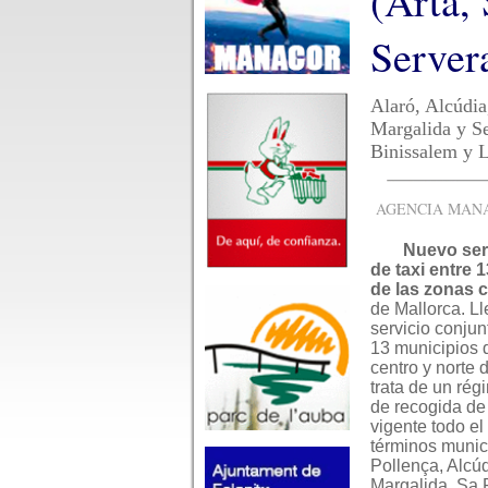
(Artà,
Server
Alaró, Alcúdia
Margalida y Se
Binissalem y L
AGENCIA MANAC
Nuevo ser
de taxi entre 
de las zonas c
de Mallorca. L
servicio conjun
13 municipios 
centro y norte 
trata de un rég
de recogida de 
vigente todo el
términos munic
Pollença, Alcú
Margalida, Sa P