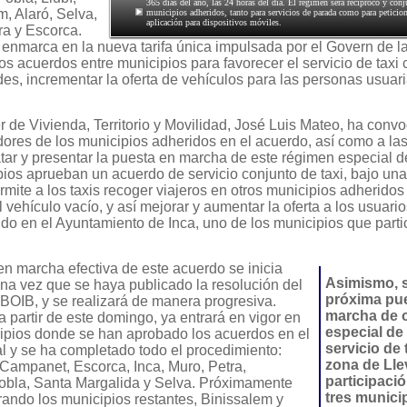
365 días del año, las 24 horas del día. El régimen será recíproco y conj
m, Alaró, Selva,
municipios adheridos, tanto para servicios de parada como para peticion
aplicación para dispositivos móviles.
a y Escorca.
e enmarca en la nueva tarifa única impulsada por el Govern de la
os acuerdos entre municipios para favorecer el servicio de taxi
des, incrementar la oferta de vehículos para las personas usuari
r de Vivienda, Territorio y Movilidad, José Luis Mateo, ha conv
dores de los municipios adheridos en el acuerdo, así como a la
ratar y presentar la puesta en marcha de este régimen especial d
pios aprueban un acuerdo de servicio conjunto de taxi, bajo u
ermite a los taxis recoger viajeros en otros municipios adheridos
l vehículo vacío, y así mejorar y aumentar la oferta a los usuario
do en el Ayuntamiento de Inca, uno de los municipios que parti
en marcha efectiva de este acuerdo se inicia
Asimismo, s
na vez que se haya publicado la resolución del
próxima pu
 BOIB, y se realizará de manera progresiva.
marcha de 
 a partir de este domingo, ya entrará en vigor en
especial de
ipios donde se han aprobado los acuerdos en el
servicio de t
l y se ha completado todo el procedimiento:
zona de Lle
 Campanet, Escorca, Inca, Muro, Petra,
participació
obla, Santa Margalida y Selva. Próximamente
tres municip
rando los municipios restantes, Binissalem y