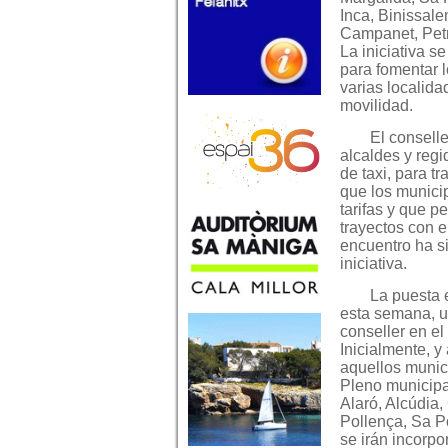
Inca, Binissale
Campanet, Petr
La iniciativa s
para fomentar l
varias localida
movilidad.
El conselle
alcaldes y regi
de taxi, para t
que los munici
tarifas y que p
trayectos con e
encuentro ha si
iniciativa.
La puesta 
esta semana, u
conseller en el
Inicialmente, y
aquellos munic
Pleno municipa
Alaró, Alcúdia,
Pollença, Sa P
se irán incorpo