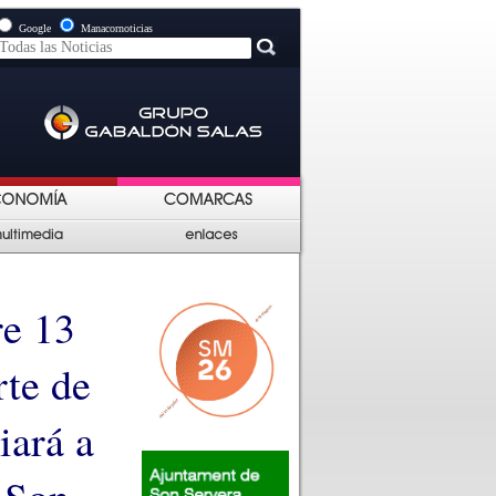
Google
Manacornoticias
re 13
rte de
iará a