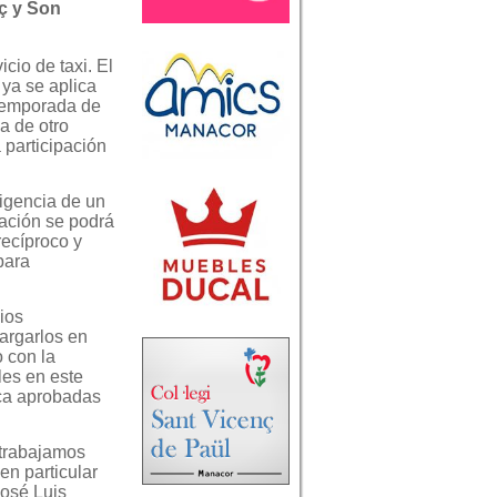
ç y Son
cio de taxi. El
 ya se aplica
 temporada de
a de otro
 participación
vigencia de un
ración se podrá
recíproco y
para
ios
cargarlos en
o con la
les en este
rca aprobadas
 trabajamos
en particular
José Luis