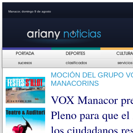
Manacor, domingo 9 de agosto
MOCIÓN DEL GRUPO V
MANACORINS
VOX Manacor pre
Pleno para que el
los ciudadanos res