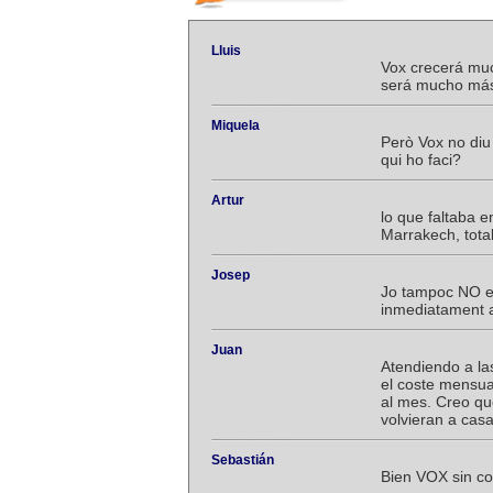
Lluis
Vox crecerá muc
será mucho más 
Miquela
Però Vox no diu
qui ho faci?
Artur
lo que faltaba 
Marrakech, tota
Josep
Jo tampoc NO en
inmediatament a
Juan
Atendiendo a las 
el coste mensua
al mes. Creo qu
volvieran a casa
Sebastián
Bien VOX sin co