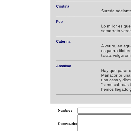
Cristina
Sureda adelante
Pep
Lo millor es qu
samarreta verda 
Caterina
A veure, en aqu
esquerra filoter
tarats vulgui o
Anónimo
Hay que parar e
Manacor oí una
una casa y discu
"si me cabreas 
hemos llegado 
Nombre :
Comentario: